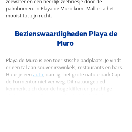
zeewater en een heerlijk zeebriesje door de
palmbomen. In Playa de Muro komt Mallorca het
mooist tot zijn recht.
Bezienswaardigheden Playa de
Muro
Playa de Muro is een toeristische badplaats. Je vindt
er een tal aan souvenirswinkels, restaurants en bars.
Huur je een
auto
, dan ligt het grote natuurpark Cap
de Formentor niet ver weg. Dit natuurgebied
kenmerkt zich door de hoge kliffen en prachtige
uitzichtpunten. Daarnaast bevindt het Albufera
Natuurpark met vele verschillende soorten vogels,
reptielen, duinen en moerassen zich op een korte
afstand. Ook hier kun je prachtige
wandelingen
maken tijdens jouw vakantie in Playa de Muro.
Bovendien is een uitstapje naar de stad
Palma
ook