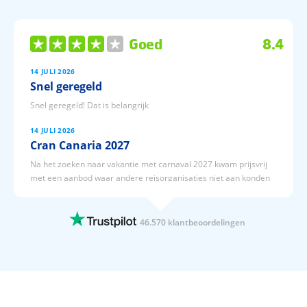
Goed
8.4
14 JULI 2026
Snel geregeld
Snel geregeld! Dat is belangrijk
14 JULI 2026
Cran Canaria 2027
Na het zoeken naar vakantie met carnaval 2027 kwam prijsvrij
met een aanbod waar andere reisorganisaties niet aan konden
tippen. De keuze was snel gemaakt en ga met een fijn gevoel
straks 3 februari 2027 8 dagen naar cran canaria.
46.570 klantbeoordelingen
14 JULI 2026
Altijd de laagste prijs garantie!
Altijd de laagste prijs garantie!zoals vermeld. Makkelijk en een
duidelijke website ;boeken is een zeer eenvoudig. Wij boeken onze
vakantie twee maal per jaar via prijsvrij.