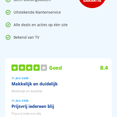
ruimte om te ontspannen tijdens je stedentrip in Berlijn.
Uitstekende klantenservice
Algemeen
152 kamers
Alle deals en acties op één site
Lobby
Receptie
Bekend van TV
WiFi
Restaurant
Bar
Wellness
Goed
8.4
Sauna (€)
Fitnessruimte
11 JULI 2026
Makkelijk en duidelijk
Makkelijk en duidelijk
Toe aan een fijne stedentrip naar Berlijn? Boek Park Plaza
Berlin bij Prijsvrij Vakanties en profiteer van geen
11 JULI 2026
boekingskosten en de beste deal garantie. Pak je koffers en
Prijsvrij iedereen blij
ontdek deze veelzijdige stad!
Prijsvrij iedereen blij