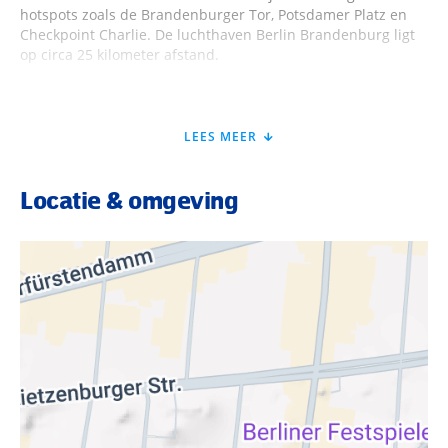
hotspots zoals de Brandenburger Tor, Potsdamer Platz en
Checkpoint Charlie. De luchthaven Berlin Brandenburg ligt
op circa 25 kilometer afstand.
Faciliteiten Park Plaza Berlin
LEES MEER
Park Plaza Berlin is modern en stijlvol ingericht. In de lobby
word je ontvangen bij de receptie en hangt een creatieve
Locatie & omgeving
sfeer. Het hotel telt 152 kamers en heeft een kunstzinnig
karakter. Voor eten en drinken neem je plaats in het
restaurant of bestel je een drankje aan de bar. Verder is er
WiFi in het hele hotel. Na een dag in de stad is dit een fijne
plek om te ontspannen.
Verzorging
Bij Park Plaza Berlin verblijf je pop basis van logies. Zo heb
je alle vrijheid om Berlijn culinair te ontdekken. In de directe
omgeving vind je volop ontbijtzaakjes, restaurants en bars.