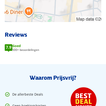
Ideaal voor een flexibele stedentrip op je eigen tempo.
Kamers Park Plaza Berlin
BEKIJK LOCATIE OP KAART
Alle kamers zijn voorzien van airconditioning, een eigen
Reviews
badkamer, een flatscreen-tv, een minibar (€), koffie- en
theefaciliteiten, een haardroger en WiFi.
Goed
7.9
500+ beoordelingen
Superior Kamer (ca. 16–18 m²):
Deze comfortabele kamer
biedt een tweepersoonsbed of 2 eenpersoonsbedden en
een moderne inrichting met kunstwerken geïnspireerd door
Andy Warhol. De badkamer heeft een douche.
Executive Kamer (ca. 22–24 m²):
Ruimere kamer met extra
Waarom Prijsvrij?
leefruimte tegenover de Superior kamer. Deze kamer kijkt
vaak uit op de stad of de rustige binnenplaats en heeft een
zachte zithoek.
De allerbeste Deals
Junior Suite (ca. 30–35 m²):
Deze suite biedt meer ruimte
met een aparte zithoek, hogere comfortklasse en extra
Geen boekingskosten