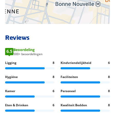
BEKIJK LOCATIE OP KAART
Reviews
Beoordeling
6.5
500+ beoordelingen
Ligging
8
Kindvriendelijkheid
6
Hygiëne
8
Faciliteiten
8
Kamer
6
Personeel
8
Eten & Drinken
6
Kwaliteit Bedden
8