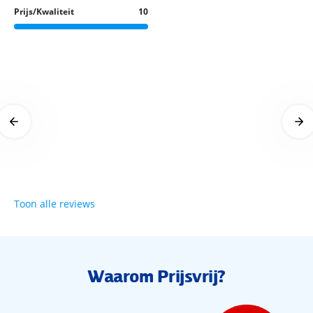
Prijs/Kwaliteit
10
Goed voor een 2
23 oktober 2024
sterrenhotel dicht bij het
27 juli 2025
centrum
Toon alle reviews
Waarom Prijsvrij?