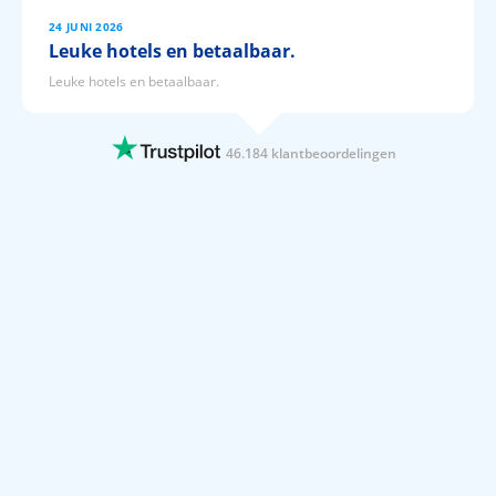
24 JUNI 2026
Leuke hotels en betaalbaar.
Leuke hotels en betaalbaar.
24 JUNI 2026
Al menige top vakantie geboekt !!
46.184 klantbeoordelingen
Ik boek al meerdere jaren ,wanneer er een vakantie in de planning
staat,bij prijsvrij. Blijft voor mij ,lees mijn wensen,toch het beste
online reisbureau !!!
24 JUNI 2026
Ik ben zeer tevreden
Ik ben zeer tevreden, hoe verloopt allemaal soepel. En ook de
stappen die jullie begaan zijn duidelijk. Ga zo door! De volgende
vakantie zou ik zo weer boeken. Ff wachten hoe het op de locatie
zelf verloopt. Maar nogmaals ik ben zeer tevreden.
24 JUNI 2026
Fijn overzichtelijk,goede service
Fijn overzichtelijk,goede service