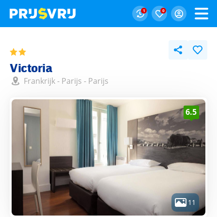
1
0
Victoria
Frankrijk
-
Parijs
-
Parijs
6.5
11