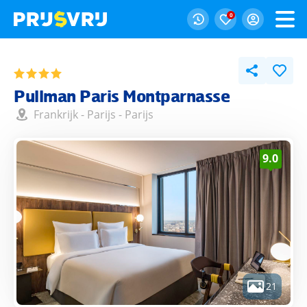
0
Pullman Paris Montparnasse
Frankrijk
-
Parijs
-
Parijs
9.0
21