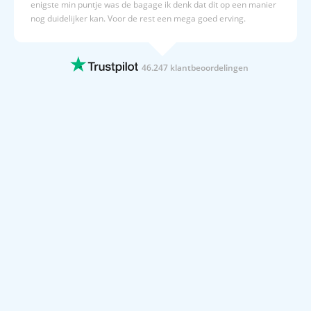
enigste min puntje was de bagage ik denk dat dit op een manier
nog duidelijker kan. Voor de rest een mega goed erving.
28 JUNI 2026
Alles is vlot gegaan
46.247 klantbeoordelingen
Alles is vlot gegaan. Reservering verliep soepel. Boeken al
meerdere jaren via d reizen / prijsvrij. Leuke verassing is de
oranje leeuw handdoek die werd bezorgd.
28 JUNI 2026
Easy en quick
De boeking ging vlug en gemakkelijk. Had vrij vlug ook de
bevestiging binnen van de boeking.
27 JUNI 2026
Wij hebben een mooie passende vakantie…
Wij hebben een mooie passende vakantie op Madeira gevonden
via prijsvrij
27 JUNI 2026
Duidelijke overzichtelijke site