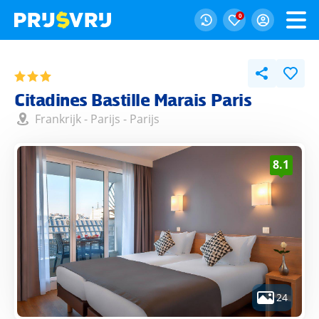
0
Citadines Bastille Marais Paris
Frankrijk
-
Parijs
-
Parijs
8.1
24