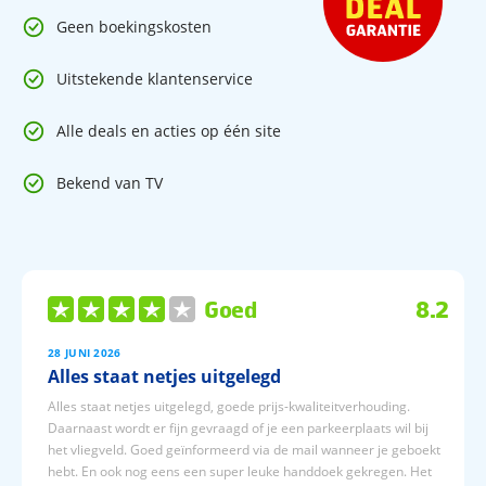
Receptie (24 uur)
WiFi
Geen boekingskosten
Bagageopslag
Parkeergarage (€)
Uitstekende klantenservice
Alle deals en acties op één site
Wil je Parijs ontdekken vanuit een ruim en comfortabel
appartement? Verblijf in Citadines Bastille Marais Paris en
Bekend van TV
geniet van een citytrip vol vrijheid en gemak! Boek nu en
beleef Parijs op jouw manier.
Goed
8.2
28 JUNI 2026
Alles staat netjes uitgelegd
Alles staat netjes uitgelegd, goede prijs-kwaliteitverhouding.
Daarnaast wordt er fijn gevraagd of je een parkeerplaats wil bij
het vliegveld. Goed geïnformeerd via de mail wanneer je geboekt
hebt. En ook nog eens een super leuke handdoek gekregen. Het