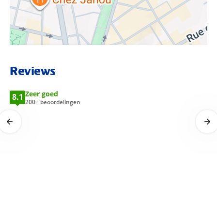
Je verblijft op basis van logies. Wil je zelf koken? In jouw
appartement heb je een volledig uitgeruste kitchenette.
Geen zin om te koken? In de directe omgeving vind je tal van
bakkertjes en cafés voor een heerlijk Frans ontbijt of een
verse croissant.
BEKIJK LOCATIE OP KAART
Reviews
Kamers Citadines Bastille Marais Paris
Zeer goed
8.1
200+ beoordelingen
Alle appartementen en studio's zijn voorzien van
airconditioning, gratis WiFi, een goed uitgeruste keuken met
een kookplaat, koelkast, vaatwasser en keukengerei.
Daarnaast beschikt elke accommodatie over een eigen
badkamer met een bad of douche, een föhn en
toiletartikelen. Geniet van extra comfort met een flatscreen-
tv met kabel- en satellietzenders, een zithoek en een
eettafel.
Studio (25 m²):
Een compacte en praktische studio met een
eigen keuken en een eethoek. De studio beschikt over een
flatscreen-tv en biedt uitzicht op de stad of de binnenplaats.