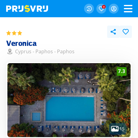
0
Veronica
Cyprus
-
Paphos
-
Paphos
7.3
15