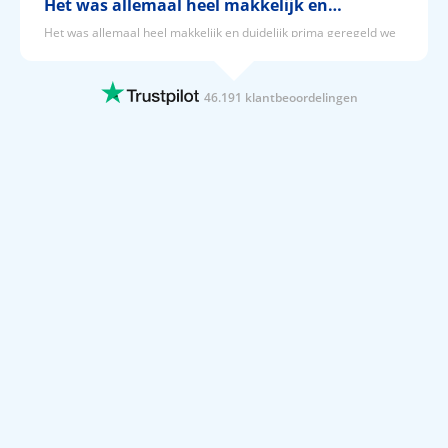
Het was allemaal heel makkelijk en…
Het was allemaal heel makkelijk en duidelijk prima geregeld we
hebben inmiddels alweer geboekt via Prijsvrij
24 JUNI 2026
46.191 klantbeoordelingen
Het was makkelijk om via Prijsvrij onze…
Het was makkelijk om via Prijsvrij onze vakantie te boeken en we
hebben een geweldige vakantie gehad in Antalya Lara in Turkije
🇹🇷 Nu al weer uitzien naar de volgende vakantie met Prijsvrij
24 JUNI 2026
Gebruiksvriendelijke Website en alles…
Gebruiksvriendelijke Website en alles is goed verzorgd
24 JUNI 2026
Boek al jaren via prijsvrij.
Boek al jaren via prijsvrij. Altijd alles prima geregeld. Geen enkel
minpunt.
24 JUNI 2026
Leuke hotels en betaalbaar.