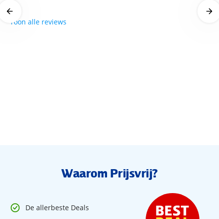
Sport en entertainment
Toon alle reviews
Inbegrepen:
Tennis: hardcourt (met verlichting)
Tegen betaling:
Biljart
Kamers
De vriendelijk en smaakvol ingerichte kamers van het hotel
beschikken elk over een eigen badkamer met toilet en föhn
en een balkon. Verder zijn de gezellige kamers voorzien van
een telefoon, satelliet-tv, radio, minibar, huurkluis en
individueel regelbare airconditioning/centrale verwarming.
Waarom Prijsvrij?
De allerbeste Deals