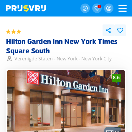
0
Hilton Garden Inn New York Times
Square South
Verenigde Staten
-
New York
-
New York City
8.6