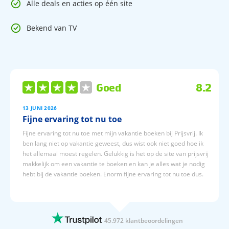
Alle deals en acties op één site
Bekend van TV
Goed
8.2
13 JUNI 2026
Fijne ervaring tot nu toe
Fijne ervaring tot nu toe met mijn vakantie boeken bij Prijsvrij. Ik
ben lang niet op vakantie geweest, dus wist ook niet goed hoe ik
het allemaal moest regelen. Gelukkig is het op de site van prijsvrij
makkelijk om een vakantie te boeken en kan je alles wat je nodig
hebt bij de vakantie boeken. Enorm fijne ervaring tot nu toe dus.
13 JUNI 2026
Ik ben erg tevreden over mijn ervaring…
Ik ben erg tevreden over mijn ervaring met Prijsvrij. De website is
45.972 klantbeoordelingen
overzichtelijk en gebruiksvriendelijk, waardoor je snel de vakantie