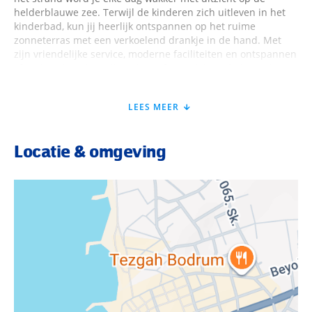
helderblauwe zee. Terwijl de kinderen zich uitleven in het
kinderbad, kun jij heerlijk ontspannen op het ruime
zonneterras met een verkoelend drankje in de hand. Met
zijn vriendelijke service, moderne faciliteiten en ontspannen
sfeer is Solana by Yelken de perfecte plek om helemaal tot
rust te komen onder de Turkse zon.
LEES MEER
Algemeen
Locatie & omgeving
Zomer
Wanneer je tussen 01-05-2026 en 19-10-2026 in deze
accommodatie verblijft, is onderstaande informatie van
toepassing.
Ligging
In het centrum van Turgutreis
Gelegen aan het privéstrand
Ligbedden met matrasjes
Parasol