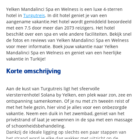
Yelken Mandalinci Spa en Welness is een luxe 4-sterren
hotel in
Turgutreis
. In dit hotel geniet je van een
aangename vakantie.Het hotel wordt gemiddeld beoordeeld
met een 7.5 door meer dan 2073 reizigers. Het hotel
beschikt over een spa en vele andere faciliteiten. Bekijk snel
de fotos en reviews van Yelken Mandalinci Spa en Welness
voor meer informatie. Boek jouw vakantie naar Yelken
Mandalinci Spa en Welness en geniet van een heerlijke
vakantie in Turkije!
Korte omschrijving
Aan de kust van Turgutreis ligt het sfeervolle
viersterrenhotel Solana by Yelken, een plek waar zon, zee en
ontspanning samenkomen. Of je nu met z’n tweeën reist of
met het hele gezin, hier vind je alles voor een onbezorgde
vakantie. Neem een duik in het zwembad, geniet van het
privéstrand of laat je verwennen in de spa met een massage
of schoonheidsbehandeling.
Dankzij de ideale ligging op slechts een paar stappen van
het strand word je elke dag wakker met uitzicht op de