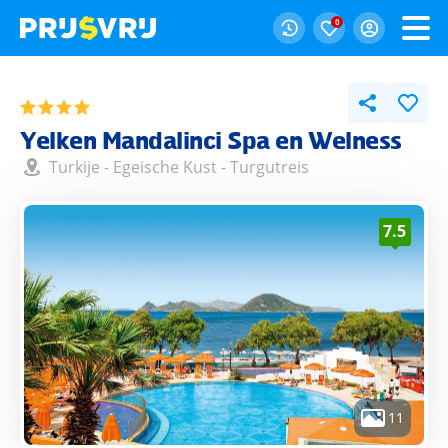
0
Yelken Mandalinci Spa en Welness
Turkije
-
Egeische Kust
-
Turgutreis
7.5
11