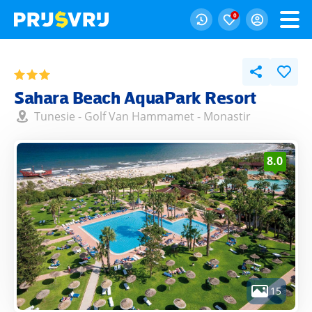
0
Sahara Beach AquaPark Resort
Tunesie
-
Golf Van Hammamet
-
Monastir
8.0
15