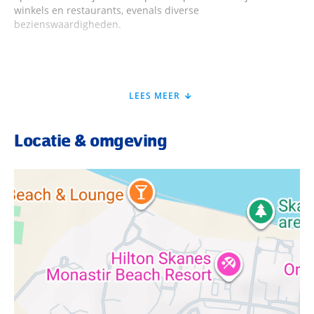
winkels en restaurants, evenals diverse
bezienswaardigheden.
Faciliteiten Sahara Beach
LEES MEER
Het super gezinsvriendelijke Sahara Beach is een plek waar
jong én oud zich optimaal vermaken tijdens een zonvakantie
aan de Golf van Hammamet. Zo check je in bij de 24-
Locatie & omgeving
uursreceptie en neem je gemakkelijk de lift naar de frisse
en moderne kamers. Je begint de ochtend met een
uitgebreid ontbijt op basis van buffet. En, in de avond? Dan
heb je keuze uit maar liefst 4 restaurants, waaronder 2
buffetrestaurants en 2 à-la-carterestaurants (€ - reservering
vereist). Is het tijd voor ontspanning? Zoek je favoriete spot
in de groene toen, vol van palmbomen: hier vind je een
groot aantal ligbedjes en parasols waar jij op-en-top
vitamine D opneemt! Hoe fijn is dat? Wanneer het behoorlijk
warm wordt, neem je een verfrissende duik in een van de 6
schitterende zwembaden.