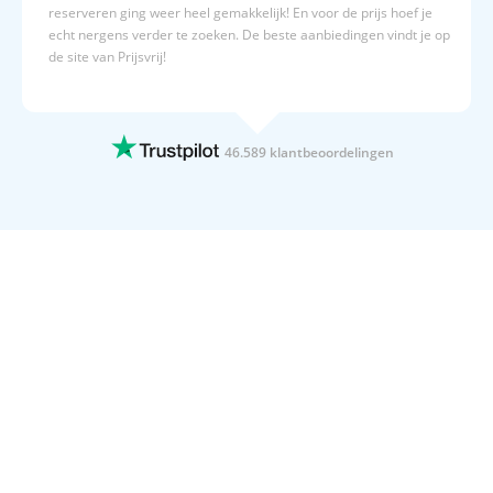
reserveren ging weer heel gemakkelijk! En voor de prijs hoef je
echt nergens verder te zoeken. De beste aanbiedingen vindt je op
de site van Prijsvrij!
15 JULI 2026
Altijd duidelijk,en overzichtelijk
Altijd duidelijk,en overzichtelijk
46.589 klantbeoordelingen
15 JULI 2026
Geboekt naar Egypte
Geboekt naar Egypte
15 JULI 2026
Wij gaan 4x per jaar op vakantie met…
Wij gaan 4x per jaar op vakantie met Prijsvrij. Dat zegt toch
genoeg.
15 JULI 2026
Duidelijke website
Duidelijke website! Fijne acties en goede informatieverstrekking
over oa hotels.