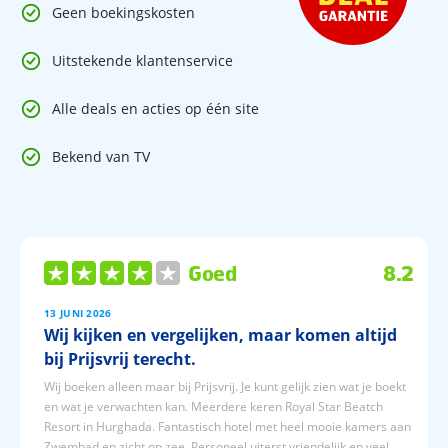
Geen boekingskosten
De receptie / het sleuteladres ligt op ca. 350 meter
Uitstekende klantenservice
Alle deals en acties op één site
Bekend van TV
Goed
8.2
13 JUNI 2026
Wij kijken en vergelijken, maar komen altijd
bij Prijsvrij terecht.
Wij boeken alleen maar bij Prijsvrij. Je kunt gelijk zien wat je boekt
en wat je verwachten kan. Meerdere keren Royal Star Beatch
Resort in Hurghada. Fantastisch hotel met heel mooie kamers aan
Zwembad en zicht op zee. Personeel uiterst vriendelijk en veel