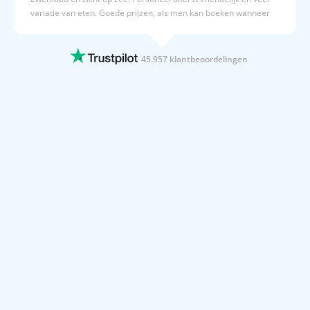
variatie van eten. Goede prijzen, als men kan boeken wanneer
men wil. Nadeel is het vliegen vanaf Brussel, zou niemand dat
aanraden. Beter vliegen vanaf Amsterdam of Düsseldorf. Elke
boeking wordt prefect verwerkt en je wordt goed op de hoogte
45.957 klantbeoordelingen
gehouden.
12 JUNI 2026
Overzichtelijk en snel
Overzichtelijk en snel
12 JUNI 2026
hoi beste,,ik heb een slechte tijd…
hoi beste,,ik heb een slechte tijd achter de rug,,gaat nou veel
beter,door goede doktoren en goede medizijnen,heb er echt weer
zin in om weer op vacantie te gaan..hay..
12 JUNI 2026
Fijn proces
Fijn proces
12 JUNI 2026