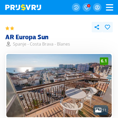
0
AR Europa Sun
Spanje
-
Costa Brava
-
Blanes
6.1
11