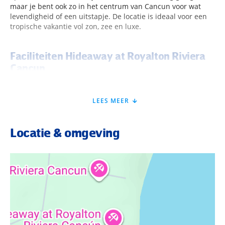
maar je bent ook zo in het centrum van Cancun voor wat
levendigheid of een uitstapje. De locatie is ideaal voor een
tropische vakantie vol zon, zee en luxe.
Faciliteiten Hideaway at Royalton Riviera
Cancun
In Hideaway at Royalton Riviera Cancun draait alles om luxe
LEES MEER
en comfort. Je wordt hartelijk ontvangen in de stijlvolle
lobby en geniet van WiFi in het hele resort. Er is een eigen
zwembad exclusief voor Hideaway-gasten, compleet met
Locatie & omgeving
ligbedden en bali-bedden. Ook heb je toegang tot de grote
zwembaden en het uitgebreide zonneterras van het
hoofdresort. Er zijn meerdere bars en restaurants,
waaronder à-la-carte opties en buffetrestaurants. Verder
zijn er lounges, een strandgedeelte voor adults only en
roomservice is beschikbaar. Het resort beschikt over een
butlerservice en biedt een luxe en ontspannen sfeer.