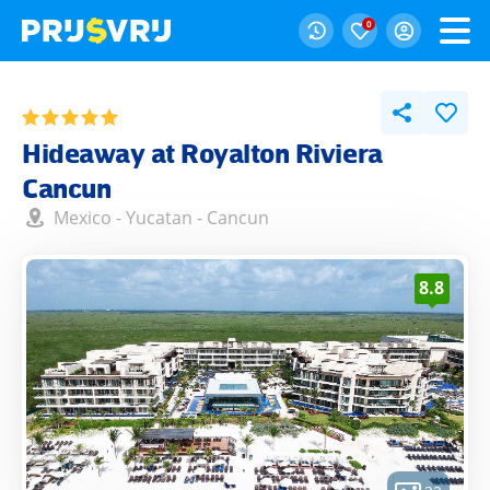
0
Hideaway at Royalton Riviera
Cancun
Mexico
-
Yucatan
-
Cancun
8.8