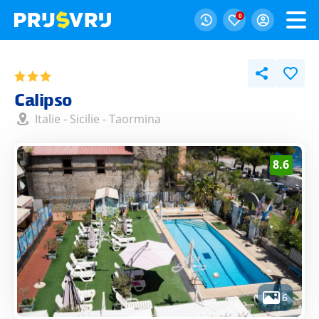
0
Calipso
Italie
-
Sicilie
-
Taormina
8.6
6