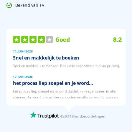
Bekend van TV
Goed
8.2
10 JUNI 2026
Snel en makkelijk te boeken
Snel en makkelijk te boeken. Boek alle vakanties altijd via prijsvrij.
10 JUNI 2026
het proces liep soepel en je word…
het proces liep soepel en je word duidelijk meegenomen in alle
stappen. Er word niks achtergehouden en alle verwachtingen en
kosten staan duidelijk op een rij.
10 JUNI 2026
45.931 klantbeoordelingen
Erg soepel!
De boeking ging soepel en het contact met de klantenservice was