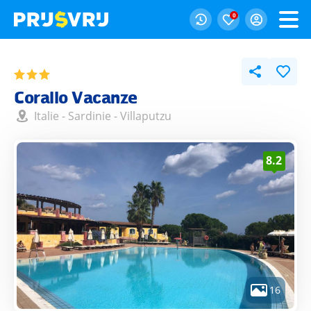
0
Corallo Vacanze
Italie
-
Sardinie
-
Villaputzu
8.2
16