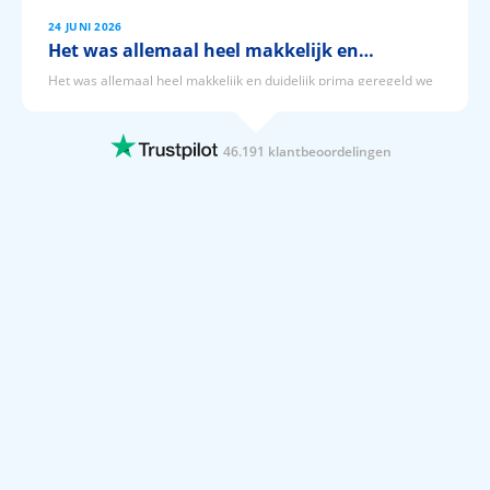
24 JUNI 2026
Het was allemaal heel makkelijk en…
Het was allemaal heel makkelijk en duidelijk prima geregeld we
hebben inmiddels alweer geboekt via Prijsvrij
24 JUNI 2026
46.191 klantbeoordelingen
Het was makkelijk om via Prijsvrij onze…
Het was makkelijk om via Prijsvrij onze vakantie te boeken en we
hebben een geweldige vakantie gehad in Antalya Lara in Turkije
🇹🇷 Nu al weer uitzien naar de volgende vakantie met Prijsvrij
24 JUNI 2026
Gebruiksvriendelijke Website en alles…
Gebruiksvriendelijke Website en alles is goed verzorgd
24 JUNI 2026
Boek al jaren via prijsvrij.
Boek al jaren via prijsvrij. Altijd alles prima geregeld. Geen enkel
minpunt.