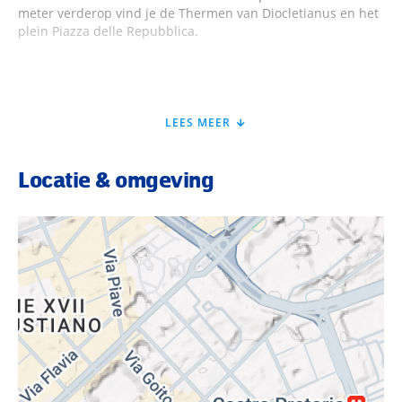
meter verderop vind je de Thermen van Diocletianus en het
plein Piazza delle Repubblica.
Faciliteiten The Guardian
LEES MEER
Het 4-sterrenhotel heeft 74 kamers verdeelt over 6
verdiepingen. De moderne en ruime kamers beschikken
over tv, gratis WiFi, een minibar, kluisje, koffie- en
Locatie & omgeving
theefaciliteiten, airconditioning en een fijne badkamer. Voor
gezinnen is er ook een ruime familiekamer waar je kunt
verblijven.
Het hotel biedt een dagelijks ontbijtbuffet en je kunt
smullen van de seizoensgebonden lunch, die je kan
nuttigen in de lounge of het buitenterras. In de late
avonduren kun je nippen van een drankje of genieten van
een goed glas wijn.