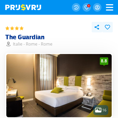
0
The Guardian
Italie
-
Rome
-
Rome
8.8
16