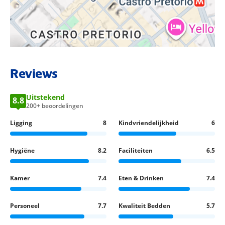
BEKIJK LOCATIE OP KAART
Reviews
Uitstekend
8.8
200+ beoordelingen
Ligging
8
Kindvriendelijkheid
6
Hygiëne
8.2
Faciliteiten
6.5
Kamer
7.4
Eten & Drinken
7.4
Personeel
7.7
Kwaliteit Bedden
5.7