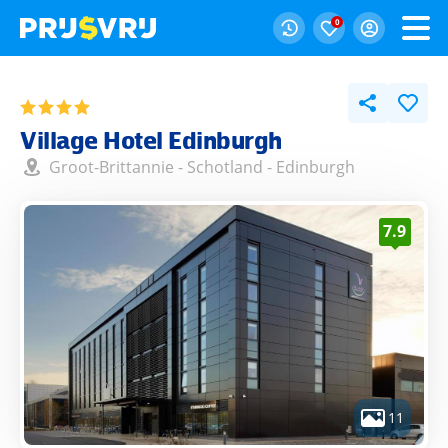
0
Village Hotel Edinburgh
Groot-Brittannie
-
Schotland
-
Edinburgh
7.9
11