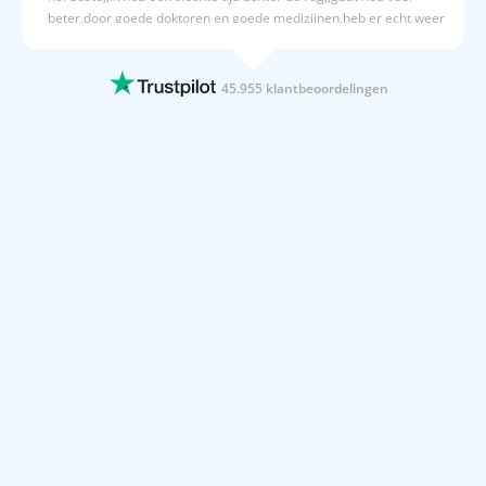
beter,door goede doktoren en goede medizijnen,heb er echt weer
zin in om weer op vacantie te gaan..hay..
12 JUNI 2026
45.955 klantbeoordelingen
Fijn proces
Fijn proces
12 JUNI 2026
Behulpzaam snel effectief betrouwbaar
Behulpzaam snel effectief betrouwbaar
12 JUNI 2026
Prijzen zijn al ver vooruit in te zien
Bij prijsvrij kan je al vroeg zien wat de volgende reis gaat kosten
en dit vastleggen.
12 JUNI 2026
Betrouwbare concurrerende prijzen en…
Betrouwbare concurrerende prijzen en eenvoudige boeking
11 JUNI 2026