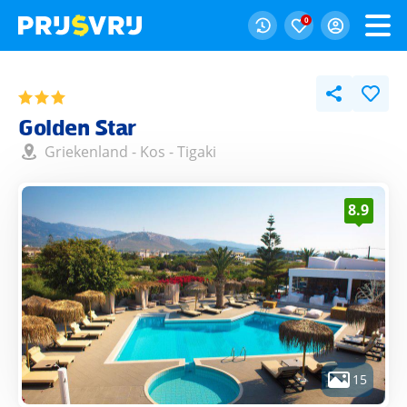
0
Golden Star
Griekenland
-
Kos
-
Tigaki
8.9
15