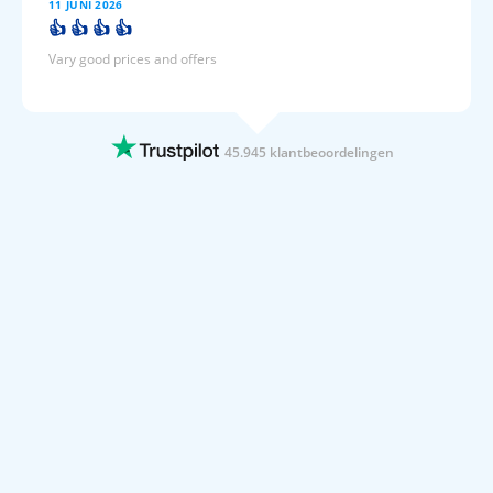
11 JUNI 2026
👍 👍 👍 👍
Vary good prices and offers
11 JUNI 2026
Prijsvrij loodst je duidelijk door het
boekingsmenu.
45.945 klantbeoordelingen
Boeking was supereasy dankzij de duidelijke website. Beste prijs
tov andere boekingsites.
11 JUNI 2026
Super makkelijk en snel alles kunnen…
Super makkelijk en snel alles kunnen vinden En ook belangrijk
goedkoop
11 JUNI 2026
Alles goed geregeld voor een mooi…
Alles goed geregeld voor een mooi prijsje
11 JUNI 2026
Overzichtelijk