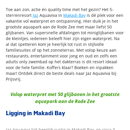
Toe aan zon, actie én quality time met het gezin? Het 5-
sterrenresort
Jaz
Aquaviva in
Makadi Bay
is dé plek voor een
vakantie vol waterpret en ontspanning. Hier duik je in het
grootste aquapark aan de Rode Zee met maar liefst 50
glijbanen. Van supersnelle afdalingen tot miniglijbanen voor
de kleintjes, iedereen beleeft hier zijn eigen waterpret. Na
al dat spetteren kom je heerlijk tot rust in stijlvolle
familiesuites of op het zonneterras. Met volop keuze aan
restaurants, entertainment voor jong en oud en zelfs een
adults only zwembad op het dakterras is dit resort ideaal
voor de hele familie. Koffers klaar? Boeken en inpakken
maar! Ontdek direct de beste deals naar Jaz Aquaviva bij
Prijsvrij.
Volop waterpret met 50 glijbanen in het grootste
aquapark aan de Rode Zee
Ligging in Makadi Bay
Jaz Aquaviva ligt heerlijk rustig in Makadi Bay, op circa 3