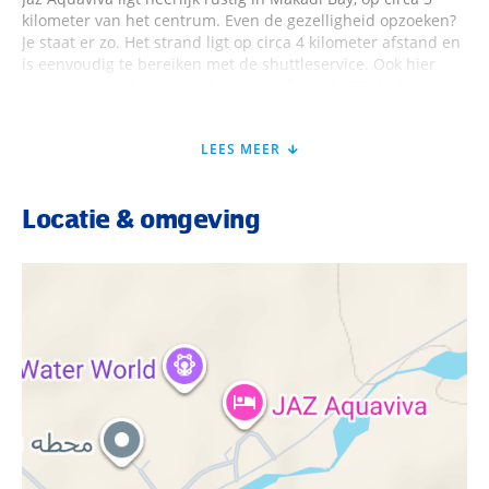
kilometer van het centrum. Even de gezelligheid opzoeken?
Je staat er zo. Het strand ligt op circa 4 kilometer afstand en
is eenvoudig te bereiken met de shuttleservice. Ook hier
maak je gebruik van de all inclusive formule. De luchthaven
van Hurghada ligt op circa 30 kilometer, dus je vakantie
begint lekker vlot.
LEES MEER
Faciliteiten Jaz Aquaviva
Locatie & omgeving
In dit resort vind je maar liefst 487 kamers, een ruime lobby
en een receptie waar je terechtkunt voor al je vragen. Er is
WiFi in het hele resort en een geldautomaat voor extra
gemak. Ook handig: de wasservice of de busservice naar het
centrum en het strand (€) .Trek gekregen? Schuif aan in
buffetrestaurant Amaraya of reserveer een tafeltje bij à-la-
carterestaurants Paprika voor Italiaanse klassiekers of bij
Felfela voor lokale smaken. Daarnaast zijn er 2 bars en een
snackbar voor een verkoelend drankje of een snelle hap.
Buiten wacht het echte spektakel: 5 buitenbaden en 3