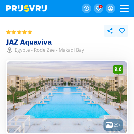
0
JAZ Aquaviva
Egypte
-
Rode Zee
-
Makadi Bay
9.6
25+