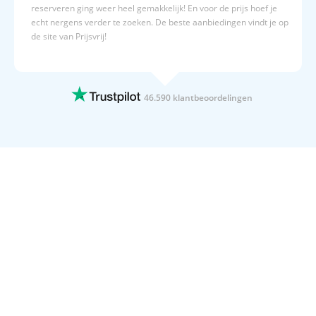
reserveren ging weer heel gemakkelijk! En voor de prijs hoef je
echt nergens verder te zoeken. De beste aanbiedingen vindt je op
de site van Prijsvrij!
15 JULI 2026
Altijd duidelijk,en overzichtelijk
Altijd duidelijk,en overzichtelijk
46.590 klantbeoordelingen
15 JULI 2026
Geboekt naar Egypte
Geboekt naar Egypte
15 JULI 2026
Wij gaan 4x per jaar op vakantie met…
Wij gaan 4x per jaar op vakantie met Prijsvrij. Dat zegt toch
genoeg.
15 JULI 2026
Duidelijke website
Duidelijke website! Fijne acties en goede informatieverstrekking
over oa hotels.