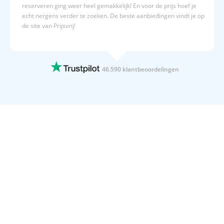
reserveren ging weer heel gemakkelijk! En voor de prijs hoef je
echt nergens verder te zoeken. De beste aanbiedingen vindt je op
de site van Prijsvrij!
15 JULI 2026
Altijd duidelijk,en overzichtelijk
Altijd duidelijk,en overzichtelijk
46.590 klantbeoordelingen
15 JULI 2026
Geboekt naar Egypte
Geboekt naar Egypte
15 JULI 2026
Wij gaan 4x per jaar op vakantie met…
Wij gaan 4x per jaar op vakantie met Prijsvrij. Dat zegt toch
genoeg.
15 JULI 2026
Duidelijke website
Duidelijke website! Fijne acties en goede informatieverstrekking
over oa hotels.