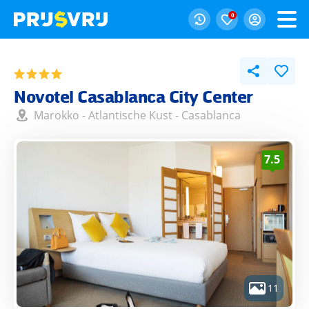
0
Novotel Casablanca City Center
Marokko
-
Atlantische Kust
-
Casablanca
7.5
11