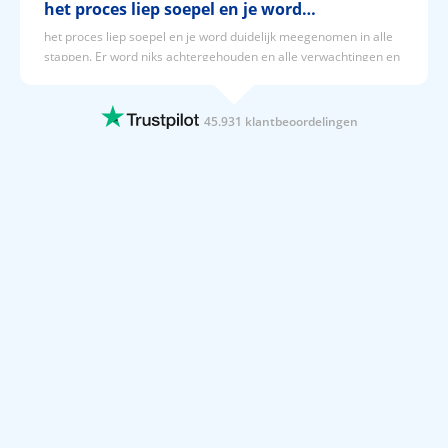
het proces liep soepel en je word…
het proces liep soepel en je word duidelijk meegenomen in alle
stappen. Er word niks achtergehouden en alle verwachtingen en
kosten staan duidelijk op een rij.
10 JUNI 2026
45.931 klantbeoordelingen
Erg soepel!
De boeking ging soepel en het contact met de klantenservice was
erg goed!
10 JUNI 2026
Goede service duidelijk en snel…
Goede service duidelijk en snel informatie. Voor informatie is er
snel iemand bereikbaar
10 JUNI 2026
Bij prijsvrij is het makkelijk je…
Bij prijsvrij is het makkelijk je vakantie zoeken en boeken
10 JUNI 2026
Boek al voor de zoveelste keer mijn…