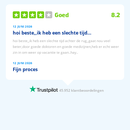
Goed
8.2
12 JUNI 2026
hoi beste,,ik heb een slechte tijd…
hoi beste,,ik heb een slechte tijd achter de rug,,gaat nou veel
beter,door goede doktoren en goede medizijnen,heb er echt weer
zin in om weer op vacantie te gaan..hay..
12 JUNI 2026
Fijn proces
Fijn proces
12 JUNI 2026
45.952 klantbeoordelingen
Behulpzaam snel effectief betrouwbaar
Behulpzaam snel effectief betrouwbaar
12 JUNI 2026
Prijzen zijn al ver vooruit in te zien
Bij prijsvrij kan je al vroeg zien wat de volgende reis gaat kosten