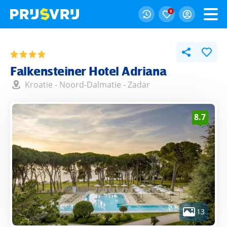
0
Falkensteiner Hotel Adriana
Kroatie
-
Noord-Dalmatie
-
Zadar
8.7
13