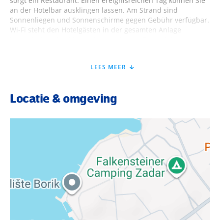
sorgt ein Restaurant. Einen ereignisreichen Tag können Sie
an der Hotelbar ausklingen lassen. Am Strand sind
Sonnenliegen und Sonnenschirme gegen Gebühr verfügbar.
Wi-Fi steht den Hotelgästen in der gesamten Anlage
kostenfrei zur Verfügung.Unterbringung
Doppelzimmer
Comfort
Diese Zimmer bieten Ihnen ein ausziehbares Sofa,
LEES MEER
Klimaanlage, Wi-Fi, Telefon, Safe, TV, Bad oder Dusche/WC,
Doppelbett und Balkon (2CD). Wahlweise auch zur
Alleinnutzung (1CD) buchbar.
Locatie & omgeving
Doppelzimmer Superior
Bei sonst ähnlicher Ausstattung entweder mit Blick auf den
Garten (DSU) oder zur Meerseite gelegen (SMS). Wahlweise
auch zur Alleinnutzung (DSE) buchbar.
Verpflegung
Frühstück/Halbpension
Früshtück in Buffetform. Halbpension beinhaltet Frühstück
und Abendessen a la Carte.
Sport inklusiveFitnessraum.Sport gegen
GebührTennisplätze, Tennisstunden, Tischtennis und
Fahrradverleih jeweils gegen Gebühr.HotelserviceWäsche-