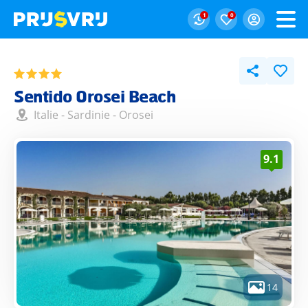
1
0
Sentido Orosei Beach
Italie
-
Sardinie
-
Orosei
9.1
14