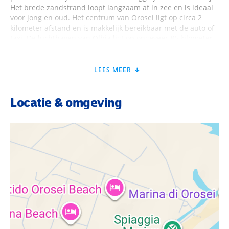
Het brede zandstrand loopt langzaam af in zee en is ideaal
voor jong en oud. Het centrum van Orosei ligt op circa 2
kilometer afstand en is makkelijk bereikbaar met de auto of
taxi. De luchthaven van Olbia ligt op ongeveer 85 kilometer
rijden. In de omgeving vind je natuurparken, baaien en
gezellige dorpjes.
LEES MEER
Faciliteiten Sentido Orosei Beach
Locatie & omgeving
Bij aankomst word je warm ontvangen bij de receptie waar
het personeel voor je klaarstaat. Sentido Orosei Beach heeft
een ontspannen sfeer en is ideaal voor een vakantie met het
hele gezin. In het restaurant geniet je van Italiaanse en
lokale gerechten en bij de bar of koffiebar is het gezellig
voor een drankje tussendoor.
Buiten wandel je via een bruggetje over een beekje zo naar
het privéstrand voor lange stranddagen. Ook is er een
buitenzwembad met ligbedden en parasols. Kinderen
vermaken zich in de kidsclub, speeltuin en met het