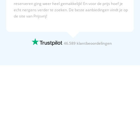
reserveren ging weer heel gemakkelijk! En voor de prijs hoef je
echt nergens verder te zoeken. De beste aanbiedingen vindt je op
de site van Prijsvrij!
15 JULI 2026
Altijd duidelijk,en overzichtelijk
Altijd duidelijk,en overzichtelijk
46.589 klantbeoordelingen
15 JULI 2026
Geboekt naar Egypte
Geboekt naar Egypte
15 JULI 2026
Wij gaan 4x per jaar op vakantie met…
Wij gaan 4x per jaar op vakantie met Prijsvrij. Dat zegt toch
genoeg.
15 JULI 2026
Duidelijke website
Duidelijke website! Fijne acties en goede informatieverstrekking
over oa hotels.