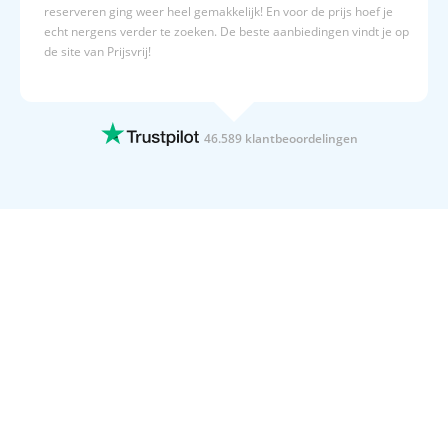
reserveren ging weer heel gemakkelijk! En voor de prijs hoef je
echt nergens verder te zoeken. De beste aanbiedingen vindt je op
de site van Prijsvrij!
15 JULI 2026
Altijd duidelijk,en overzichtelijk
Altijd duidelijk,en overzichtelijk
46.589 klantbeoordelingen
15 JULI 2026
Geboekt naar Egypte
Geboekt naar Egypte
15 JULI 2026
Wij gaan 4x per jaar op vakantie met…
Wij gaan 4x per jaar op vakantie met Prijsvrij. Dat zegt toch
genoeg.
15 JULI 2026
Duidelijke website
Duidelijke website! Fijne acties en goede informatieverstrekking
over oa hotels.