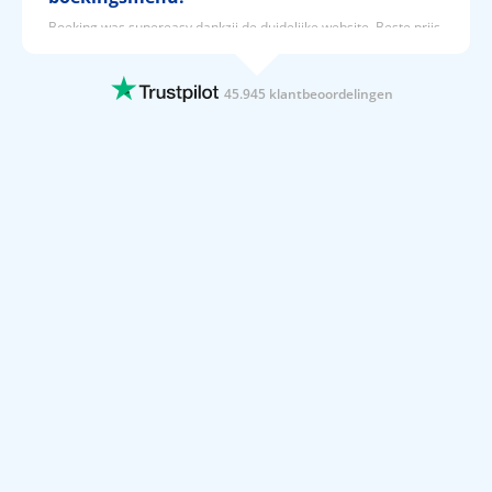
Boeking was supereasy dankzij de duidelijke website. Beste prijs
tov andere boekingsites.
11 JUNI 2026
45.945 klantbeoordelingen
Super makkelijk en snel alles kunnen…
Super makkelijk en snel alles kunnen vinden En ook belangrijk
goedkoop
11 JUNI 2026
Alles goed geregeld voor een mooi…
Alles goed geregeld voor een mooi prijsje
11 JUNI 2026
Overzichtelijk
Overzichtelijk, eenvoudig en snel te boeken. Duidelijk en
stappenplan voor je vertrek! Raad Prijsvrij zeer aan!
11 JUNI 2026
Bood de juiste opties aan met vlucht
Bood de juiste opties aan met vlucht. Kreeg snel mijn bevestiging