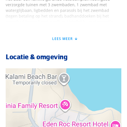
verzorgde tuinen met 3 zwembaden, 1 zwembad met
waterglijbaan, ligbedden en parasols bij het zwembad
(tegen betaling op het strand), badhanddoeken bij het
zwembad (tegen borg), poolbar. Hotellobby met receptie,
WiFi, buffetrestaurant "Dionysos", 3 à-la-carte-restaurants,
snackrestaurant, 2 bars. Minimarkt. Landcategorie: 4
sterren, 288 kamers.
LEES MEER
Verblijfstype
Locatie & omgeving
Tweepersoonskamer (DZ, ca. 25 m²), airconditioning,
koelkast, koffie-/theezetapparaat, tv, telefoon, WiFi, kluis.
Tweepersoonskamer (DZG, ca. 26 m² tot 31.10.25),
airconditioning, koelkast, koffie-/theezetapparaat, tv,
telefoon, WiFi, kluis. Superior-tweepersoonskamer (DSP, ca.
26 m² vanaf 11.04.26), airconditioning, koelkast,
koffie-/theezetapparaat, tv, telefoon, WiFi, kluis. Comfort-
tweepersoonskamer (DZC, ca. 30 m²), airconditioning,
koelkast, koffie-/theezetapparaat, tv, telefoon, WiFi, kluis.
Familiekamer (FZ, ca. 41 m²), woon-/slaapkamer door
schuifdeur gescheiden, airconditioning, koelkast,
koffie-/theezetapparaat, tv, telefoon, WiFi, kluis.