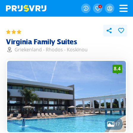
0
Virginia Family Suites
Griekenland
-
Rhodos
-
Koskinou
8.4
17