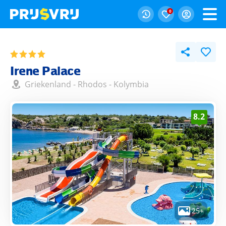
0
Irene Palace
Griekenland
-
Rhodos
-
Kolymbia
8.2
25+