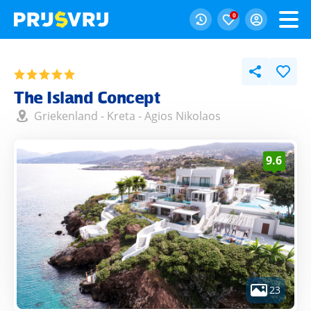
0
The Island Concept
Griekenland
-
Kreta
-
Agios Nikolaos
9.6
23