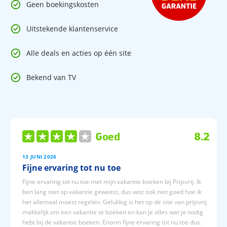
Geen boekingskosten
Uitstekende klantenservice
Alle deals en acties op één site
Bekend van TV
Goed
8.2
13 JUNI 2026
Fijne ervaring tot nu toe
Fijne ervaring tot nu toe met mijn vakantie boeken bij Prijsvrij. Ik
ben lang niet op vakantie geweest, dus wist ook niet goed hoe ik
het allemaal moest regelen. Gelukkig is het op de site van prijsvrij
makkelijk om een vakantie te boeken en kan je alles wat je nodig
hebt bij de vakantie boeken. Enorm fijne ervaring tot nu toe dus.