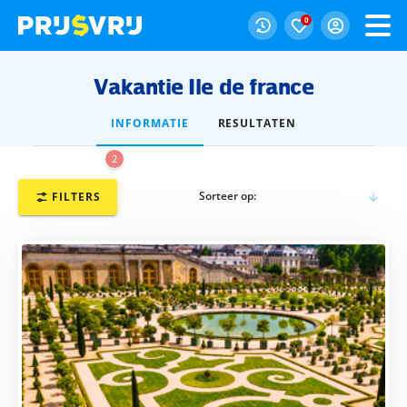
0
Vakantie Ile de france
INFORMATIE
RESULTATEN
2
Sorteer op:
FILTERS