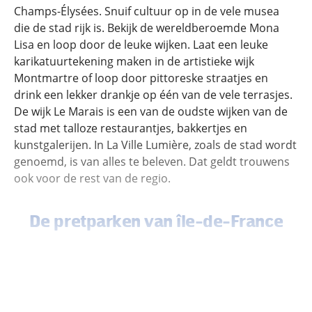
Champs-Élysées. Snuif cultuur op in de vele musea
die de stad rijk is. Bekijk de wereldberoemde Mona
Lisa en loop door de leuke wijken. Laat een leuke
karikatuurtekening maken in de artistieke wijk
Montmartre of loop door pittoreske straatjes en
drink een lekker drankje op één van de vele terrasjes.
De wijk Le Marais is een van de oudste wijken van de
stad met talloze restaurantjes, bakkertjes en
kunstgalerijen. In La Ville Lumière, zoals de stad wordt
genoemd, is van alles te beleven. Dat geldt trouwens
ook voor de rest van de regio.
De pretparken van île-de-France
Jong en oud kunnen zich vermaken in de leuke
pretparken Disneyland Paris en Parc Astérix.
Disneyland Paris, op zo’n 45 kilometer van Parijs, is
het bekendste en populairste pretpark van Europa.