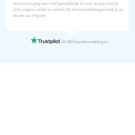
reserveren ging weer heel gemakkelijk! En voor de prijs hoef je
echt nergens verder te zoeken. De beste aanbiedingen vindt je op
de site van Prijsvrij!
15 JULI 2026
Altijd duidelijk,en overzichtelijk
Altijd duidelijk,en overzichtelijk
46.589 klantbeoordelingen
15 JULI 2026
Geboekt naar Egypte
Geboekt naar Egypte
15 JULI 2026
Wij gaan 4x per jaar op vakantie met…
Wij gaan 4x per jaar op vakantie met Prijsvrij. Dat zegt toch
genoeg.
15 JULI 2026
Duidelijke website
Duidelijke website! Fijne acties en goede informatieverstrekking
over oa hotels.