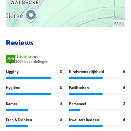
08.00 uur - 10:00 uur
gratis kluisje bij receptie
terras
tuin
bagageruimte
publieke parkeerplaats buiten
BEKIJK LOCATIE OP KAART
Tegen betaling
Reviews
internethoek
badjassen bij receptie
privé parkeerplaats buiten, ca. € 3,00 per dag
Uitstekend
8.6
500+ beoordelingen
Restaurants/Bars
Ligging
8
Kindvriendelijkheid
6
à-la-carterestaurant
Hygiëne
8
Faciliteiten
6
ontbijtrestaurant
bar
Kamer
4
Personeel
2
Wellness
Eten & Drinken
4
Kwaliteit Bedden
6