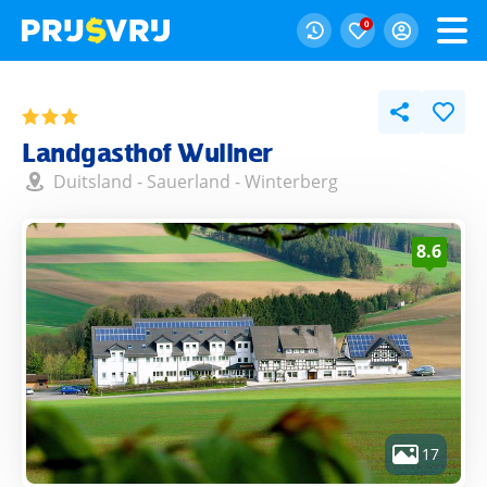
0
Landgasthof Wullner
Duitsland
-
Sauerland
-
Winterberg
8.6
17