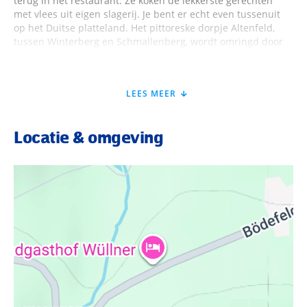
terug in het restaurant. Ze koken de lekkerste gerechten
met vlees uit eigen slagerij. Je bent er echt even tussenuit
op het Duitse platteland. Het pittoreske dorpje Altenfeld,
tussen Winterberg en Schmallenberg, wordt omringd door
een schilderachtige omgeving met charmante dorpjes. De
heuvels en bergen nodigen echt uit voor lange wandelingen
en fietstochten.
LEES MEER
Ligging
Locatie & omgeving
afstand vanaf Utrecht: ca. 300 km
centrum Winterberg op ca. 13 km
centrum Winterberg-Altenfeld op ca. 200 m
Faciliteiten
gratis wifi in openbare ruimte
receptie
inchecken: tussen 14.00 uur - 20.00 uur, uitchecken: tussen