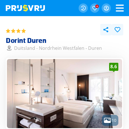
0
Dorint Duren
Duitsland
-
Nordrhein Westfalen
-
Duren
8.6
10