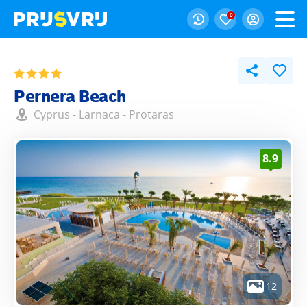
0
Pernera Beach
Cyprus
-
Larnaca
-
Protaras
8.9
12