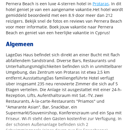
Pernera Beach is een luxe 4-sterren hotel in
Protaras
. In dit
hotel geniet je van een aangename vakantie.Het hotel wordt
gemiddeld beoordeeld met een 8.9 door meer dan 212
reizigers. Bekijk snel de fotos en reviews van Pernera Beach
voor meer informatie. Boek jouw vakantie naar Pernera
Beach en geniet van een heerlijke vakantie in Cyprus!
Algemeen
LageDas Haus befindet sich direkt an einer Bucht mit flach
abfallendem Sandstrand. Diverse Bars, Restaurants und
Unterhaltungsmöglichkeiten befinden sich in unmittelbarer
Umgebung, das Zentrum von Protaras ist etwa 2,5 km
entfernt.AusstattungDas familiengeführte Hotel verfügt
über insgesamt 235 neu renovierte Zimmer die sich auf 5
Etagen verteilen. Die Anlage ist ausgestattet mit einer 24-h-
Rezeption, Lifts, Aufenthaltsraum mit Sat.-TV, zwei
Restaurants, À-la-carte-Restaurants "Priamos" und
"Amarante Asian", Bar, Snackbar, ein
Supermarkt/Souvenirshop, Konferenzraum und ein Spa mit
Friseur. Wi-Fi steht den Gästen kostenfrei zur Verfügung. In
der schönen Außenanlage befinden sich 2