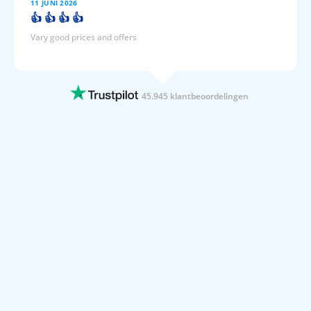
11 JUNI 2026
👍 👍 👍 👍
Vary good prices and offers
11 JUNI 2026
Prijsvrij loodst je duidelijk door het
boekingsmenu.
45.945 klantbeoordelingen
Boeking was supereasy dankzij de duidelijke website. Beste prijs
tov andere boekingsites.
11 JUNI 2026
Super makkelijk en snel alles kunnen…
Super makkelijk en snel alles kunnen vinden En ook belangrijk
goedkoop
11 JUNI 2026
Alles goed geregeld voor een mooi…
Alles goed geregeld voor een mooi prijsje
11 JUNI 2026
Overzichtelijk