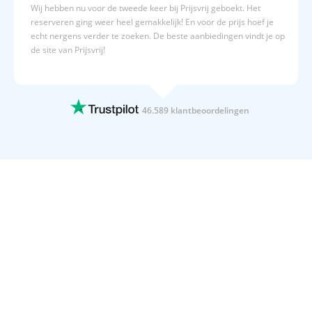
Wij hebben nu voor de tweede keer bij Prijsvrij geboekt. Het
heerlijke bestemming. Check hierboven ons actuele
reserveren ging weer heel gemakkelijk! En voor de prijs hoef je
aanbod en boek direct jouw reis naar Golem, Albanië!
echt nergens verder te zoeken. De beste aanbiedingen vindt je op
de site van Prijsvrij!
15 JULI 2026
Altijd duidelijk,en overzichtelijk
Altijd duidelijk,en overzichtelijk
46.589 klantbeoordelingen
15 JULI 2026
Geboekt naar Egypte
Geboekt naar Egypte
15 JULI 2026
Wij gaan 4x per jaar op vakantie met…
Wij gaan 4x per jaar op vakantie met Prijsvrij. Dat zegt toch
genoeg.
15 JULI 2026
Duidelijke website
Duidelijke website! Fijne acties en goede informatieverstrekking