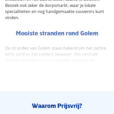
Bezoek ook zeker de dorpsmarkt, waar je lokale
specialiteiten en nog handgemaakte souvenirs kunt
vinden.
Mooiste stranden rond Golem
De stranden van Golem staan bekend om het zachte,
witte zand en het heldere zeewater. Het centrale
strand van Golem is een aanrader vanwege de
breedte en het fijne zand. Dit strand is perfect om te
zonnen of een verfrissende duik te nemen. Met de
boulevard en een aantal beach bars om de hoek is dit
de perfecte locatie om te genieten van een stranddag.
Wil je ook stranden in de buurt ontdekken? In het
nabije Durrës vind je stranden met een levendige
sfeer: ideaal zijn voor bijvoorbeeld gezinnen of
Waarom Prijsvrij?
groepen. Voor een rustige stranddag in een