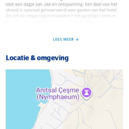
voor een dagje zon, zee en ontspanning. Een deel van het
strand is speciaal gereserveerd voor gasten van het hotel.
Zin om de omgeving te ontdekken? Het gezellige centrum
van Side ligt op circa 500 meter afstand. Hier wandel je
langs sfeervolle straatjes, winkels en restaurants en
bewonder je indrukwekkende historische plekken zoals het
Romeinse amfitheater. De luchthaven van Antalya is
LEES MEER
ongeveer een uur rijden.
Locatie & omgeving
Faciliteiten Can Garden Beach Hotel
In dit hotel verblijf je in een groene en ontspannen
omgeving met in totaal 203 kamers verdeeld over knusse
bungalows. Bij aankomst word je welkom geheten bij de 24-
uursreceptie en maak je gebruik van WiFi. Er is een gezellige
tv-lounge, bagageruimte en een ruim terras waar je heerlijk
kunt zitten. Buiten ligt een grote tuin waar de bungalows
sfeervol verspreid liggen. Voor een hapje en drankje kun je
terecht in het buffetrestaurant Sunset of bij de snackbar.
Daarnaast zijn er twee à-la-carterestaurants met Turkse en