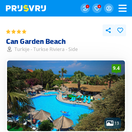
1
0
Can Garden Beach
Turkije
-
Turkse Riviera
-
Side
9.4
13