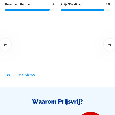
Kwaliteit Bedden
9
Prijs/Kwaliteit
8.9
Ook voor kinderen is er genoeg te beleven. Zo zijn er 2
kinderbaden waar ze lekker kunnen spetteren, 2
waterglijbanen en is er een leuke speeltuin. Voor kinderen
van 4 tot en met 12 jaar is er een miniclub waar zij nieuwe
Geweldig!!!
Geweldig ho
vriendjes maken en meedoen aan leuke activiteiten. Voor de
10 juni 2026
29 mei 2026
allerkleinsten kan er op aanvraag een babybedje worden
geregeld en zijn er kinderstoelen beschikbaar.
Wellness
Toe aan wat extra ontspanning? Breng dan een bezoek aan
Toon alle reviews
de wellnessfaciliteiten van het hotel. Ontspan in de sauna,
het stoombad of de traditionele hamam. Hier kom je
helemaal tot rust na een dag in de zon. Wil je jezelf extra
verwennen? Boek dan een heerlijke massage of een
behandeling in de schoonheidssalon (€).
Waarom Prijsvrij?
Sport en entertainment