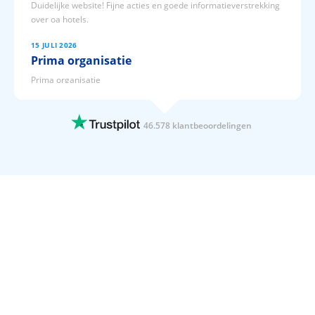
Duidelijke website! Fijne acties en goede informatieverstrekking
over oa hotels.
15 JULI 2026
Prima organisatie
Prima organisatie
15 JULI 2026
Hele fijne vakantie gehad
46.578 klantbeoordelingen
Hele fijne vakantie gehad. Alles was top en duidelijk Geregeld! en
dan ook nog een van de goedkoopste
15 JULI 2026
Fijne vakantie gehad inhotel belvedere …
Fijne vakantie gehad inhotel belvedere kreta. Maar ook n klacht
waarvan nog niks is afgewerkt.
15 JULI 2026
Goed geregeld!
Goed geregeld!
15 JULI 2026