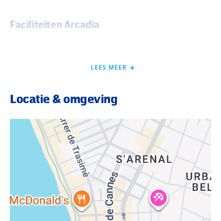
Faciliteiten Arcadia
Aantal kamers: 196
Zwembad
5 etages, lift
Ligstoelen
LEES MEER
24-uurs receptie
Kapsalon
Bar en restaurant
Locatie & omgeving
Verzorging
Een verblijf is mogelijk op basis van logies of logies &
ontbijt. De gasten kunnen zelf hun ontbijt aan een buffet
samenstellen.
Kamers
De
kamers
zijn ca. 14 m² groot en beschikken over een