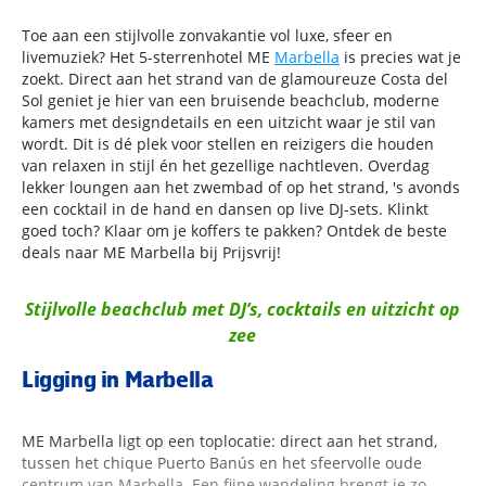
Toe aan een stijlvolle zonvakantie vol luxe, sfeer en
livemuziek? Het 5-sterrenhotel ME
Marbella
is precies wat je
zoekt. Direct aan het strand van de glamoureuze Costa del
Sol geniet je hier van een bruisende beachclub, moderne
kamers met designdetails en een uitzicht waar je stil van
wordt. Dit is dé plek voor stellen en reizigers die houden
van relaxen in stijl én het gezellige nachtleven. Overdag
lekker loungen aan het zwembad of op het strand, 's avonds
een cocktail in de hand en dansen op live DJ-sets. Klinkt
goed toch? Klaar om je koffers te pakken? Ontdek de beste
deals naar ME Marbella bij Prijsvrij!
Stijlvolle beachclub met DJ’s, cocktails en uitzicht op
zee
Ligging in Marbella
ME Marbella ligt op een toplocatie: direct aan het strand,
tussen het chique Puerto Banús en het sfeervolle oude
centrum van Marbella. Een fijne wandeling brengt je zo