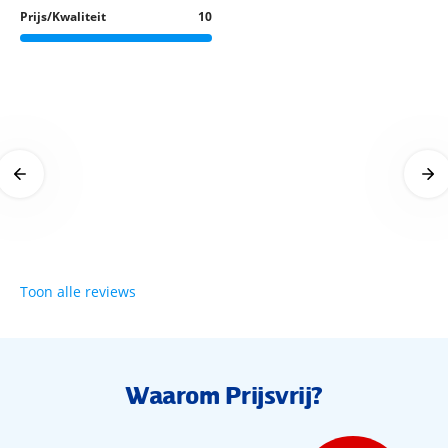
Prijs/Kwaliteit
10
Wellness
Zin in wat extra ontspanning? In het wellnesscenter van ME
Wat een luxe!
Meer voor de
Marbella kom je helemaal tot rust. Van massages (€) tot
23 maart 2026
17 maart 2026
heerlijke behandelingen (€), hier draait het allemaal om
relaxen in stijl.
Sport en entertainment
Geen moment verveling bij ME Marbella! Doe een workout
Toon alle reviews
in de fitnessruimte of sluit aan bij het animatieprogramma.
In de avond komt het hotel tot leven met livemuziek en DJ’s
bij de beachclub. Heerlijk dansen onder de sterrenhemel
met een drankje in je hand? Yes please!
Waarom Prijsvrij?
Kamers ME Marbella