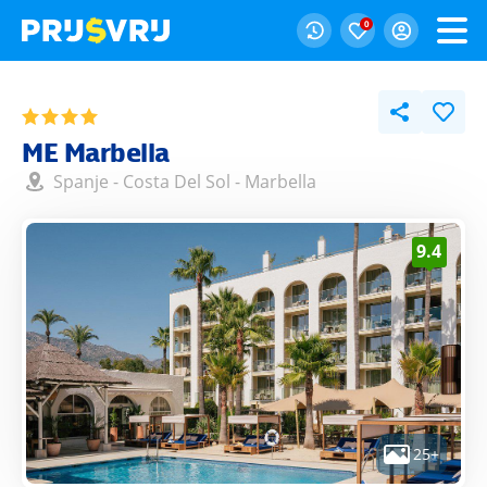
0
ME Marbella
Spanje
-
Costa Del Sol
-
Marbella
9.4
25+