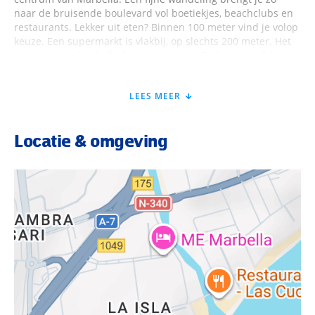
naar de bruisende boulevard vol boetiekjes, beachclubs en
restaurants. Lekker uit eten? Binnen 100 meter vind je volop
keuze. Een supermarkt is vlakbij, op slechts 200 meter. Het
centrum van Marbella ligt op ongeveer 7 kilometer afstand,
dus ideaal te combineren met een dagje zon en zee.
Bushalte om de hoek, auto parkeren bij het hotel? Geen
LEES MEER
probleem. Zelfs de luchthaven van Málaga is met zo’n 58
kilometer goed te doen!
Locatie & omgeving
Faciliteiten ME Marbella
Bij ME Marbella draait alles om luxe en sfeer. Zodra je
binnenstapt, valt de moderne lobby met elegante receptie
en relaxte lounge direct op. Genieten doe je in de
restaurants met mediterrane smaken en aan de gezellige
bar. Buiten wachten de zwembaden op je, omringd door
een zonneterras met ligbedden en parasols. Voor de actieve
vakantiegangers is er een fitnessruimte en overdag is er een
levendig animatieprogramma. Geen zin in drukte? Kom
helemaal tot rust in het wellnesscenter. Hier is aan alles