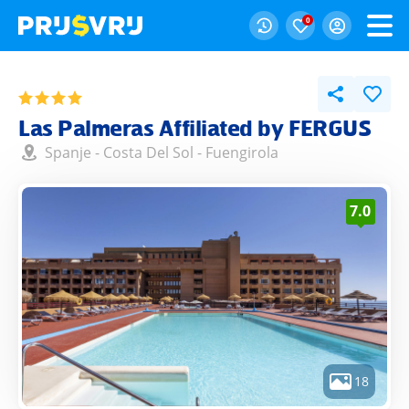
0
Las Palmeras Affiliated by FERGUS
Spanje
-
Costa Del Sol
-
Fuengirola
7.0
18