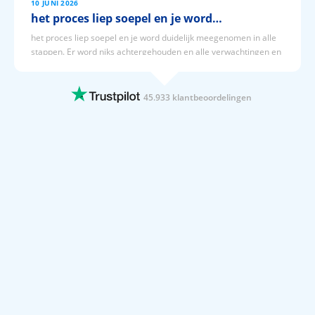
10 JUNI 2026
het proces liep soepel en je word…
het proces liep soepel en je word duidelijk meegenomen in alle
stappen. Er word niks achtergehouden en alle verwachtingen en
kosten staan duidelijk op een rij.
10 JUNI 2026
45.933 klantbeoordelingen
Erg soepel!
De boeking ging soepel en het contact met de klantenservice was
erg goed!
10 JUNI 2026
Goede service duidelijk en snel…
Goede service duidelijk en snel informatie. Voor informatie is er
snel iemand bereikbaar
10 JUNI 2026
Bij prijsvrij is het makkelijk je…
Bij prijsvrij is het makkelijk je vakantie zoeken en boeken
10 JUNI 2026