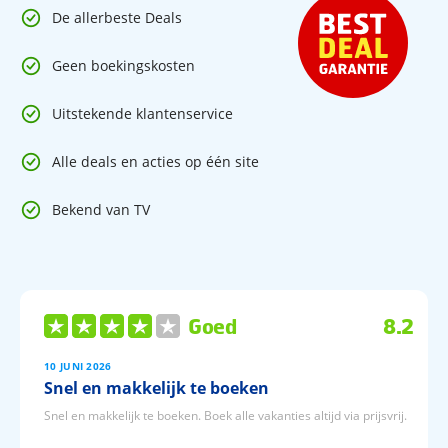
Kinderbad
De allerbeste Deals
Miniclub (hoogseizoen)
Animatie
Geen boekingskosten
Uitstekende klantenservice
Sport en entertainment
Tennisbaan
Alle deals en acties op één site
Game room
Entertainment
Watersporten (€)
Bekend van TV
Goed
8.2
10 JUNI 2026
Snel en makkelijk te boeken
Snel en makkelijk te boeken. Boek alle vakanties altijd via prijsvrij.