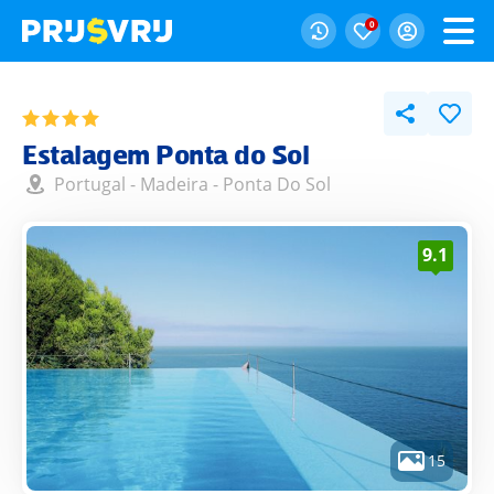
0
Estalagem Ponta do Sol
Portugal
-
Madeira
-
Ponta Do Sol
9.1
15