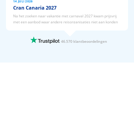
14 JULI 2026
Cran Canaria 2027
Na het zoeken naar vakantie met carnaval 2027 kwam prijsvrij
met een aanbod waar andere reisorganisaties niet aan konden
tippen. De keuze was snel gemaakt en ga met een fijn gevoel
straks 3 februari 2027 8 dagen naar cran canaria.
46.570 klantbeoordelingen
14 JULI 2026
Altijd de laagste prijs garantie!
Altijd de laagste prijs garantie!zoals vermeld. Makkelijk en een
duidelijke website ;boeken is een zeer eenvoudig. Wij boeken onze
vakantie twee maal per jaar via prijsvrij.
14 JULI 2026
Flexibele vakantieperiode
Het is altijd super fijn dat je je eigen vertrek- en einddatum kunt
selecteren. Hierdoor kun je ook 4,5 of 6 dagen een vakantie
boeken. En ook nog eens tegen goede prijzen.
14 JULI 2026
Als allleen staande moeder keek ik er…