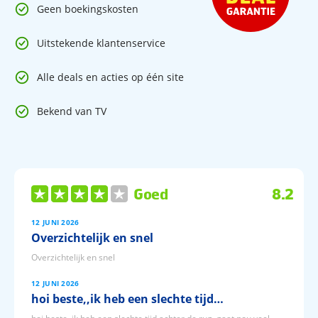
Geen boekingskosten
Junior Suite (30 m²):
Een ruimere kamer met een zithoek en
een bank, perfect voor extra comfort. De suite biedt een
Uitstekende klantenservice
aangenaam uitzicht op de tuin en het zwembad.
Alle deals en acties op één site
Populaire faciliteiten
Bekend van TV
Algemeen
Receptie
WiFi
Restaurant
Snackbar
Goed
8.2
Bar
Lounge
12 JUNI 2026
Buitenzwembad (seizoensgebonden)
Overzichtelijk en snel
Zonneterras
Tuin
Overzichtelijk en snel
Lift
12 JUNI 2026
hoi beste,,ik heb een slechte tijd…