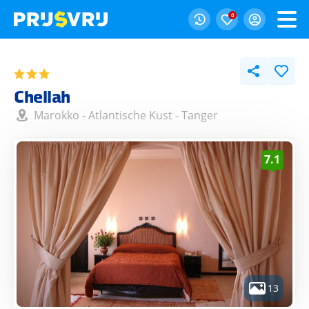
0
Chellah
Marokko
-
Atlantische Kust
-
Tanger
7.1
13