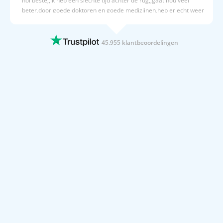
hoi beste,,ik heb een slechte tijd achter de rug,,gaat nou veel
Wil jij cultuur snuiven én relaxen aan zee? Boek dan jouw
beter,door goede doktoren en goede medizijnen,heb er echt weer
verblijf bij hotel Chellah en ontdek het beste van Tanger!
zin in om weer op vacantie te gaan..hay..
12 JUNI 2026
45.955 klantbeoordelingen
Fijn proces
Fijn proces
12 JUNI 2026
Behulpzaam snel effectief betrouwbaar
Behulpzaam snel effectief betrouwbaar
12 JUNI 2026
Prijzen zijn al ver vooruit in te zien
Bij prijsvrij kan je al vroeg zien wat de volgende reis gaat kosten
en dit vastleggen.
12 JUNI 2026
Betrouwbare concurrerende prijzen en…
Betrouwbare concurrerende prijzen en eenvoudige boeking
11 JUNI 2026