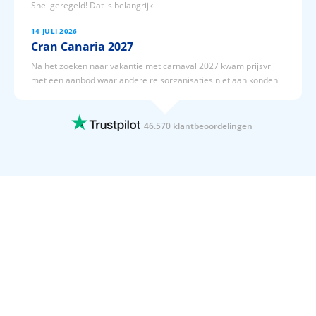
Snel geregeld! Dat is belangrijk
14 JULI 2026
Cran Canaria 2027
Na het zoeken naar vakantie met carnaval 2027 kwam prijsvrij
met een aanbod waar andere reisorganisaties niet aan konden
tippen. De keuze was snel gemaakt en ga met een fijn gevoel
straks 3 februari 2027 8 dagen naar cran canaria.
46.570 klantbeoordelingen
14 JULI 2026
Altijd de laagste prijs garantie!
Altijd de laagste prijs garantie!zoals vermeld. Makkelijk en een
duidelijke website ;boeken is een zeer eenvoudig. Wij boeken onze
vakantie twee maal per jaar via prijsvrij.
14 JULI 2026
Flexibele vakantieperiode
Het is altijd super fijn dat je je eigen vertrek- en einddatum kunt
selecteren. Hierdoor kun je ook 4,5 of 6 dagen een vakantie
boeken. En ook nog eens tegen goede prijzen.
14 JULI 2026