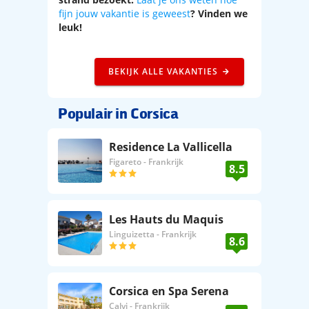
fijn jouw vakantie is geweest
? Vinden we
leuk!
BEKIJK ALLE VAKANTIES
Populair in Corsica
Residence La Vallicella
Figareto
-
Frankrijk
8.5
Les Hauts du Maquis
Linguizetta
-
Frankrijk
8.6
Corsica en Spa Serena
Calvi
-
Frankrijk