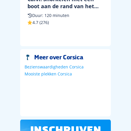
boot aan de rand van het
natuurreservaat
Duur: 120 minuten
4.7 (276)
Meer over Corsica
Bezienswaardigheden Corsica
Mooiste plekken Corsica
INSCHRIJVEN