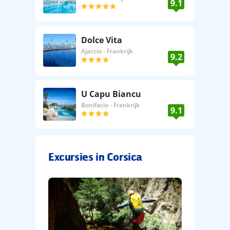
9.1
Dolce Vita
Ajaccio
-
Frankrijk
9.2
U Capu Biancu
Bonifacio
-
Frankrijk
9.1
Excursies in Corsica