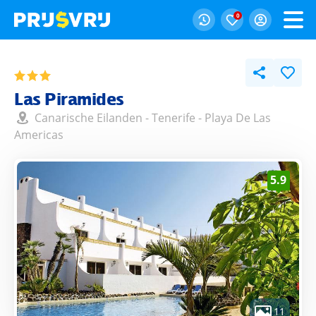
0
Las Piramides
Canarische Eilanden
-
Tenerife
-
Playa De Las
Americas
5.9
11