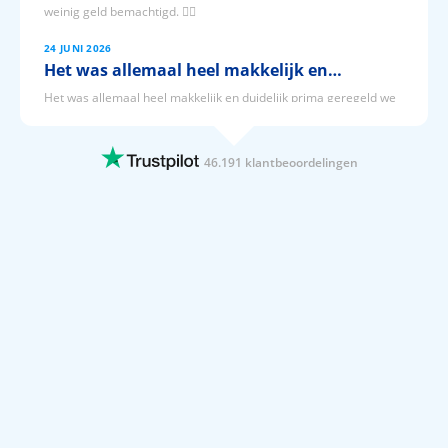
weinig geld bemachtigd. 👍🏼
24 JUNI 2026
Het was allemaal heel makkelijk en…
Het was allemaal heel makkelijk en duidelijk prima geregeld we
hebben inmiddels alweer geboekt via Prijsvrij
24 JUNI 2026
46.191 klantbeoordelingen
Het was makkelijk om via Prijsvrij onze…
Het was makkelijk om via Prijsvrij onze vakantie te boeken en we
hebben een geweldige vakantie gehad in Antalya Lara in Turkije
🇹🇷 Nu al weer uitzien naar de volgende vakantie met Prijsvrij
24 JUNI 2026
Gebruiksvriendelijke Website en alles…
Gebruiksvriendelijke Website en alles is goed verzorgd
24 JUNI 2026
Boek al jaren via prijsvrij.
Boek al jaren via prijsvrij. Altijd alles prima geregeld. Geen enkel
minpunt.