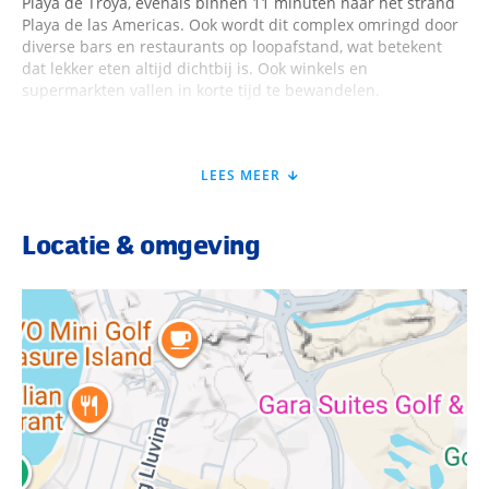
Playa de Troya, evenals binnen 11 minuten naar het strand
Playa de las Americas. Ook wordt dit complex omringd door
diverse bars en restaurants op loopafstand, wat betekent
dat lekker eten altijd dichtbij is. Ook winkels en
supermarkten vallen in korte tijd te bewandelen.
Faciliteiten Las Piramides
LEES MEER
Ontspannen in de zon zonder al te veel drukte om je heen?
Locatie & omgeving
Daar weet Las Piramides het antwoord op. Om te beginnen
check je handig in bij de receptie om de lift te pakken naar
de praktische en verzorgde appartementen. Start je dag met
een lekker ontbijt of een kopje koffie op je balkon. Tijd voor
ontspanning? Zoek je favoriete spot op het zonneterras en
plons in het helderblauwe zwembad. Om je relaxmoment
compleet te maken, haal je een drankje bij de bar. Handig,
toch? In de avond proef je vervolgens van lekkere gerechten
in het eigen restaurant. Ook maak je handig gebruik van
WiFi (€). Toe aan de zon op Tenerife? Pak je koffers voor Las
Piramides!