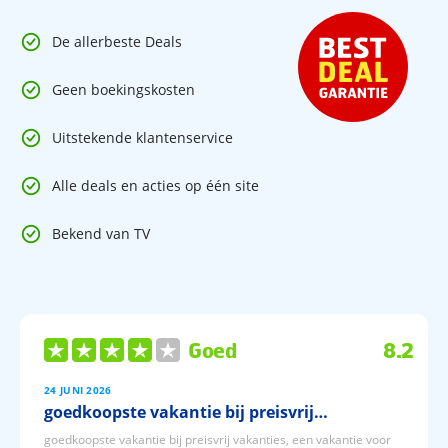
Restaurant
In de buurt van winkels- en uitgaansgelegenheden
De allerbeste Deals
Goed om te weten: tussen 28 mei en 3 juni 2024 zijn 2 van
Geen boekingskosten
de 4 zwembaden gesloten voor renovatie.
Uitstekende klantenservice
Alle deals en acties op één site
Bekend van TV
Goed
8.2
24 JUNI 2026
goedkoopste vakantie bij preisvrij…
goedkoopste vakantie bij preisvrij vakanties, een vakantie voor