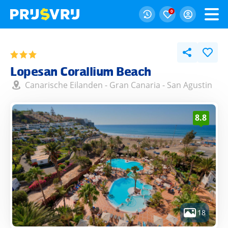
0
Lopesan Corallium Beach
Canarische Eilanden
-
Gran Canaria
-
San Agustin
8.8
18