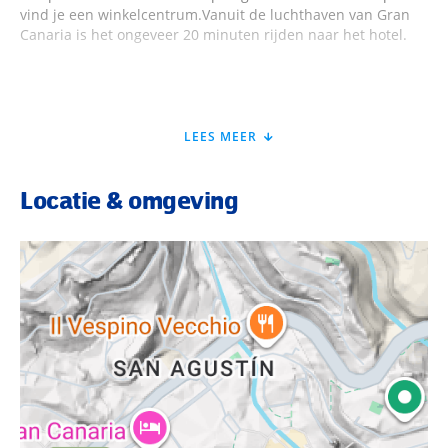
vind je een winkelcentrum.Vanuit de luchthaven van Gran
Canaria is het ongeveer 20 minuten rijden naar het hotel.
Faciliteiten Lopesan Corallium Beach
LEES MEER
Lopesan Corallium Beach heeft 210 kamers, verdeeld over 7
verdiepingen. Er zijn enkele liften en is er onder andere een
Locatie & omgeving
lobby met zithoeken, een 24-uursreceptie en een lobbybar
en gratis WiFi. Verder is er een kleine supermarkt, een
kapper, een buffetrestaurant, een à-la-carterestaurant met
terras en uitzicht op het zwembad en nog eens 2
(snacks)bars bij het zwembad. Verwen jezelf tijdens je
vakantie met een fijne massage (€) en blijf fit in de
fitnessruimte of neem deel aan een yoga of pilates klas. In
de subtropische tuin bevinden zich 2 zwembaden (1
verwarmd) en 2 hot-tubs. Er is een zonneterras met gratis te
gebruiken ligstoelen en parasols. De handdoeken zijn
verkrijgbaar tegen een borg. En op de 6e verdieping is er
een zonneterras.