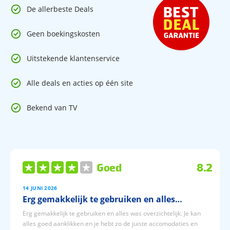
16 studio's, 24 appartementen
De allerbeste Deals
Receptie
Lift
Wifi
Geen boekingskosten
Bagageruimte
Zwembad
Uitstekende klantenservice
Ligbedden, badhanddoeken
Terras
Alle deals en acties op één site
Autoverhuur (€)
Wasservice (€)
Bekend van TV
Sport en entertainment:
Golfbaan (in de omgeving)
Tennis (in de omgeving)
Duiken (in de omgeving)
Goed
8.2
14 JUNI 2026
Wellness:
Erg gemakkelijk te gebruiken en alles…
Binnenzwembad
Sauna
Erg gemakkelijk te gebruiken en alles was overzichtelijk. Je kan
Turks bad
alles goed aanklikken en je hebt zo de juiste accomodaties en