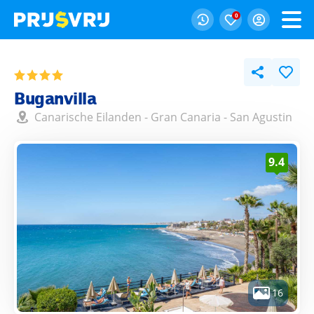
0
Buganvilla
Canarische Eilanden
-
Gran Canaria
-
San Agustin
9.4
16