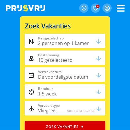
0
Zoek Vakanties
Reisgezelschap
2
personen
op 1 kamer
Bestemming
10
geselecteerd
Vertrekdatum
De voordeligste datum
Reisduur
1,5 week
Vervoerstype
Vliegreis
Alle luchthavens
ZOEK VAKANTIES