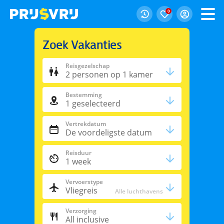
0
Zoek Vakanties
Reisgezelschap
2
personen
op 1 kamer
Bestemming
1
geselecteerd
Vertrekdatum
De voordeligste datum
Reisduur
1 week
Vervoerstype
Vliegreis
Alle luchthavens
Verzorging
All inclusive