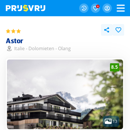
0
Astor
Italie
-
Dolomieten
-
Olang
8.5
13