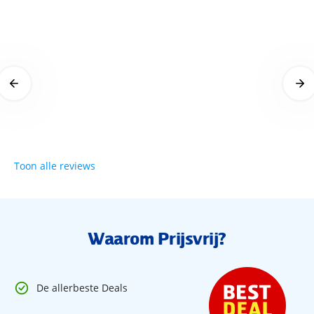
relaxruimte
sauna
stoombad
30 juli 2025
warmtebank
Sport & Activiteiten
leenfiets
spelletjes
Toon alle reviews
Voor de kinderen
babybedje (op aanvraag)
Waarom Prijsvrij?
kinderstoel
Overige informatie
De allerbeste Deals